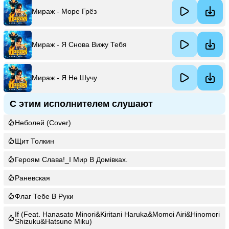
Мираж - Море Грёз
Мираж - Я Снова Вижу Тебя
Мираж - Я Не Шучу
С этим исполнителем слушают
Неболей (Cover)
Щит Толкин
Героям Слава!_І Мир В Домівках.
Раневская
Флаг Тебе В Руки
If (Feat. Hanasato Minori&Kiritani Haruka&Momoi Airi&Hinomori
Shizuku&Hatsune Miku)