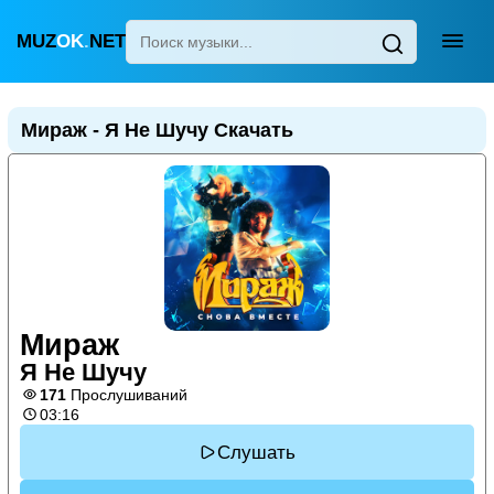
MUZ
OK
.
NET
Главная
Мираж - Я Не Шучу Скачать
Популярные
Новинки
Поп
Детские песни
Для сна
Мираж
Узбекская
Я Не Шучу
Украинская
171
Прослушиваний
03:16
Слушать