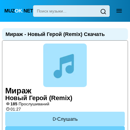
MUZ
OK
.
NET
Главная
Мираж - Новый Герой (Remix) Скачать
Популярные
Новинки
Поп
Детские песни
Для сна
Мираж
Узбекская
Новый Герой (Remix)
Украинская
185
Прослушиваний
01:27
Слушать