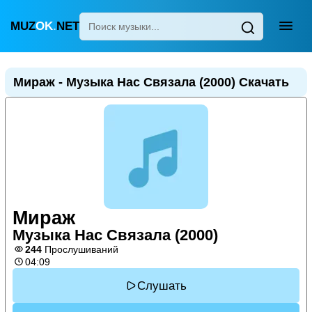
MUZ
OK
.
NET
Главная
Мираж - Музыка Нас Связала (2000) Скачать
Популярные
Новинки
Поп
Детские песни
Для сна
Мираж
Узбекская
Музыка Нас Связала (2000)
Украинская
244
Прослушиваний
04:09
Слушать