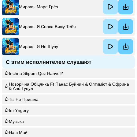
Мираж - Море Грёз
Мираж - Я Снова Вижу Тебя
Мираж - Я Не Шучу
С этим исполнителем слушают
Inchna Stipum Qez Hanvel?
Новорічна Обіцянка Ft Панас Буйний & Оптиміст & Офрина
& And Гуцул
Ты Не Пришла
Im Yngery
Музыка
Наш Май